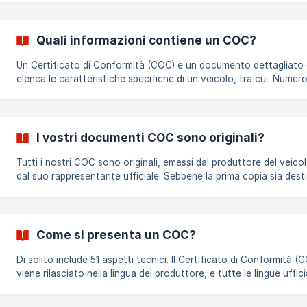
documento. Se non dovesse essere disponibile, ti rimborseremo
l’intero importo pagato.
Quali informazioni contiene un COC?
Un Certificato di Conformità (COC) è un documento dettagliato
elenca le caratteristiche specifiche di un veicolo, tra cui: Numero di
telaio Colore Numero di posti a sedere Norme di emissione Poten
motore Livello di rumorosità Dimensioni del motore Velocità mas
Tipo di carburante Tipo di cambio In genere include 51 aspetti tecnici. Il
Certificato di Conformità (COC) viene rilasciato nella lingua del
I vostri documenti COC sono originali?
produttore e tutte le lingue ufficiali dell'U
Tutti i nostri COC sono originali, emessi dal produttore del veico
dal suo rappresentante ufficiale. Sebbene la prima copia sia dest
al proprietario iniziale, le copie successive contrassegnate come
'Duplicato' o 'Copia' includono comunque tutte le caratteristiche
sicurezza come ologrammi, filigrane o firme. Il Certificato di
Conformità (COC) viene rilasciato nella lingua del produttore, e 
Come si presenta un COC?
le lingue ufficiali dell'UE sono accettate dalle autorità di
immatricolazion
Di solito include 51 aspetti tecnici. Il Certificato di Conformità (COC)
viene rilasciato nella lingua del produttore, e tutte le lingue uffici
dell'UE sono accettate dalle autorità di immatricolazione. Qui trovi un
esempio del COC che forniamo per i veicoli KIA.