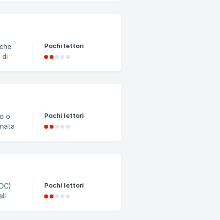
Pochi lettori
 che
za del
sima
Pochi lettori
lo o
inata
 di
tutte
Pochi lettori
ali